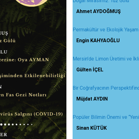
Doğal Mirasımız: Tuz Gölü
Ahmet AYDOĞMUŞ
Permakültür ve Ekolojik Yaşa
Engin KAHYAOĞLU
Mersin’de Limon Üretimi ve İkl
Gülten İÇEL
Bir Coğrafyacının Perspektifin
Müjdat AYDIN
Popüler Bilimin Önemi ve “Yen
Sinan KÜTÜK