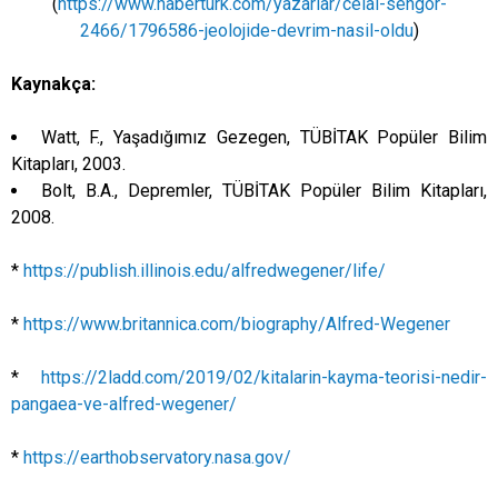
(
https://www.haberturk.com/yazarlar/celal-sengor-
2466/1796586-jeolojide-devrim-nasil-oldu
)
Kaynakça:
Watt, F., Yaşadığımız Gezegen, TÜBİTAK Popüler Bilim
Kitapları, 2003.
Bolt, B.A., Depremler, TÜBİTAK Popüler Bilim Kitapları,
2008.
*
https://publish.illinois.edu/alfredwegener/life/
*
https://www.britannica.com/biography/Alfred-Wegener
*
https://2ladd.com/2019/02/kitalarin-kayma-teorisi-nedir-
pangaea-ve-alfred-wegener/
*
https://earthobservatory.nasa.gov/