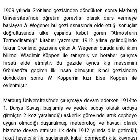
1909 yılında Grönland gezisinden döndükten sonra Marburg
Üniversitesi’nde öğretim görevlisi olarak ders vermeye
başlayan A. Wegener bu gezi esnasında elde ettiği sonuçlar
doğrultusunda ülke çapında kabul gören “Atmosferin
Termodinamiği” kitabını yazmıştır. 1912 yılına gelindiğinde
tekrar Grönland gezisine çıkan A. Wegener burada ünlü iklim
bilimci Wladimir Köppen ile tanışmış ve beraber çalışma
fırsatı elde etmiştir. Bu gezide ayrıca kış mevsimini
Grönland’ta geçiren ilk insan olmuştur. İkinci gezisinden
döndükten sonra W. Köppen’in kızı Else Köppen ile
evlenmiştir.
Marburg Üniversitesi’nde çalışmaya devam ederken 1914’te
1. Dünya Savaşı başlamış ve yedek subay olarak orduya
girmiştir. 2 kez yaralandığı askerlik görevinde artık cepheye
uygun olmadığı düşünülmüş, meteorolog ve havacı olarak
hizmete devam etmiştir. İlk defa 1912 yılında dile getirdiği,
fakat hayalcilik ile suçlanarak kabul görmediği kıta kayması