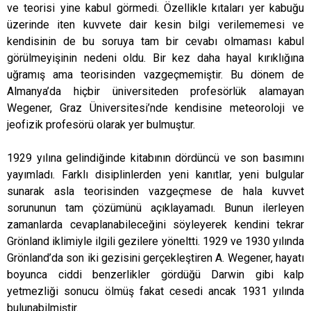
ve teorisi yine kabul görmedi. Özellikle kıtaları yer kabuğu
üzerinde iten kuvvete dair kesin bilgi verilememesi ve
kendisinin de bu soruya tam bir cevabı olmaması kabul
görülmeyişinin nedeni oldu. Bir kez daha hayal kırıklığına
uğramış ama teorisinden vazgeçmemiştir. Bu dönem de
Almanya’da hiçbir üniversiteden profesörlük alamayan
Wegener, Graz Üniversitesi’nde kendisine meteoroloji ve
jeofizik profesörü olarak yer bulmuştur.
1929 yılına gelindiğinde kitabının dördüncü ve son basımını
yayımladı. Farklı disiplinlerden yeni kanıtlar, yeni bulgular
sunarak asla teorisinden vazgeçmese de hala kuvvet
sorununun tam çözümünü açıklayamadı. Bunun ilerleyen
zamanlarda cevaplanabileceğini söyleyerek kendini tekrar
Grönland iklimiyle ilgili gezilere yöneltti. 1929 ve 1930 yılında
Grönland’da son iki gezisini gerçekleştiren A. Wegener, hayatı
boyunca ciddi benzerlikler gördüğü Darwin gibi kalp
yetmezliği sonucu ölmüş fakat cesedi ancak 1931 yılında
bulunabilmiştir.