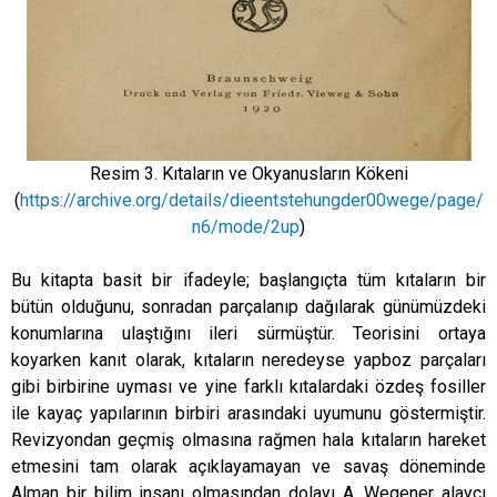
Resim 3. Kıtaların ve Okyanusların Kökeni
(
https://archive.org/details/dieentstehungder00wege/page/
n6/mode/2up
)
Bu kitapta basit bir ifadeyle; başlangıçta tüm kıtaların bir
bütün olduğunu, sonradan parçalanıp dağılarak günümüzdeki
konumlarına ulaştığını ileri sürmüştür. Teorisini ortaya
koyarken kanıt olarak, kıtaların neredeyse yapboz parçaları
gibi birbirine uyması ve yine farklı kıtalardaki özdeş fosiller
ile kayaç yapılarının birbiri arasındaki uyumunu göstermiştir.
Revizyondan geçmiş olmasına rağmen hala kıtaların hareket
etmesini tam olarak açıklayamayan ve savaş döneminde
Alman bir bilim insanı olmasından dolayı A. Wegener alaycı