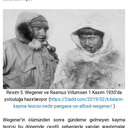
Resim 5. Wegener ve Rasmus Villumsen 1 Kasım 1930’da
yolculuğa hazırlanıyor. (
https://2ladd.com/2019/02/kitalarin-
kayma-teorisi-nedir-pangaea-ve-alfred-wegener/
)
Wegener’in ölümünden sonra gündeme gelmeyen kayma
teorisi bu dönemde çeşitli sebeplerle yapılan araştırmalar