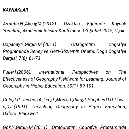
KAYNAKLAR
Armutlu,H.,Akçay,M.(2012). Uzaktan Eğitimde Kaynak
Yönetimi, Akademik Bilişim Konferansı, 1-3 Şubat 2012, Uşak.
Doğanay,Y.,Girgin,M.(2011). Ortaöğretim Coğrafya
Programında Deney ve Gezi-Gözlemin Önemi, Doğu Coğrafya
Dergisi, 7(6), 61-73.
Fuller,I.(2006). International Perspectives on The
Effectiveness of Geography Fieldwork for Learning. Journal of
Geography in Higher Education, 30(1), 89-101.
Gold,J.R.,Jenkins,A.,Lee,R.,Monk,J.,Riley,J.,Shepherd,I.D.,Unwi
n,D.J.(1991). Theaching Geography in Higher Education,
Oxford: Blackwell.
Gök,Y.,Girgin,M.(2011). Ortaöğretim Coğrafya Programında