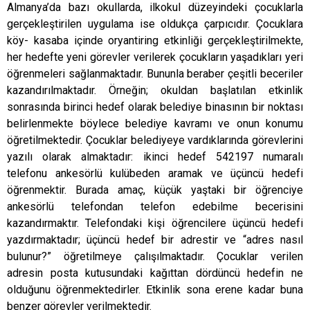
Almanya’da bazı okullarda, ilkokul düzeyindeki çocuklarla
gerçekleştirilen uygulama ise oldukça çarpıcıdır. Çocuklara
köy- kasaba içinde oryantiring etkinliği gerçekleştirilmekte,
her hedefte yeni görevler verilerek çocukların yaşadıkları yeri
öğrenmeleri sağlanmaktadır. Bununla beraber çeşitli beceriler
kazandırılmaktadır. Örneğin; okuldan başlatılan etkinlik
sonrasında birinci hedef olarak belediye binasının bir noktası
belirlenmekte böylece belediye kavramı ve onun konumu
öğretilmektedir. Çocuklar belediyeye vardıklarında görevlerini
yazılı olarak almaktadır: ikinci hedef 542197 numaralı
telefonu ankesörlü kulübeden aramak ve üçüncü hedefi
öğrenmektir. Burada amaç, küçük yaştaki bir öğrenciye
ankesörlü telefondan telefon edebilme becerisini
kazandırmaktır. Telefondaki kişi öğrencilere üçüncü hedefi
yazdırmaktadır; üçüncü hedef bir adrestir ve “adres nasıl
bulunur?” öğretilmeye çalışılmaktadır. Çocuklar verilen
adresin posta kutusundaki kağıttan dördüncü hedefin ne
olduğunu öğrenmektedirler. Etkinlik sona erene kadar buna
benzer görevler verilmektedir.