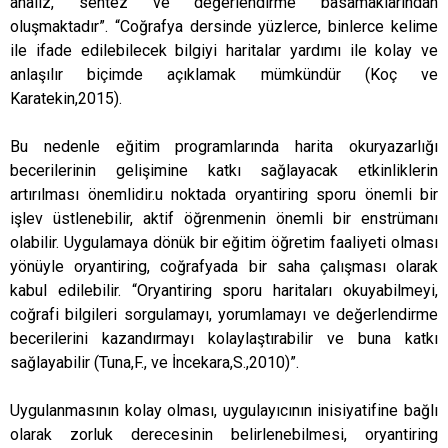
analiz, sentez ve değerlendirme basamaklarından
oluşmaktadır”. “Coğrafya dersinde yüzlerce, binlerce kelime
ile ifade edilebilecek bilgiyi haritalar yardımı ile kolay ve
anlaşılır biçimde açıklamak mümkündür (Koç ve
Karatekin,2015).
Bu nedenle eğitim programlarında harita okuryazarlığı
becerilerinin gelişimine katkı sağlayacak etkinliklerin
artırılması önemlidir.u noktada oryantiring sporu önemli bir
işlev üstlenebilir, aktif öğrenmenin önemli bir enstrümanı
olabilir. Uygulamaya dönük bir eğitim öğretim faaliyeti olması
yönüyle oryantiring, coğrafyada bir saha çalışması olarak
kabul edilebilir. “Oryantiring sporu haritaları okuyabilmeyi,
coğrafi bilgileri sorgulamayı, yorumlamayı ve değerlendirme
becerilerini kazandırmayı kolaylaştırabilir ve buna katkı
sağlayabilir (Tuna,F., ve İncekara,S.,2010)”.
Uygulanmasının kolay olması, uygulayıcının inisiyatifine bağlı
olarak zorluk derecesinin belirlenebilmesi, oryantiring