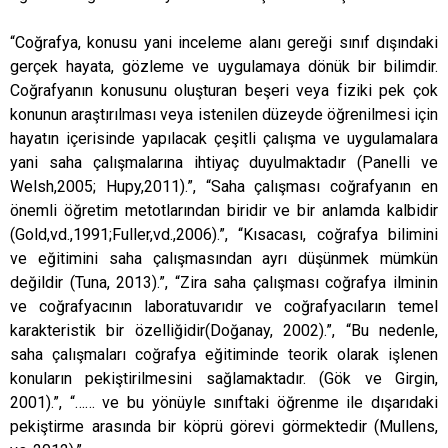
“Coğrafya, konusu yani inceleme alanı gereği sınıf dışındaki
gerçek hayata, gözleme ve uygulamaya dönük bir bilimdir.
Coğrafyanın konusunu oluşturan beşeri veya fiziki pek çok
konunun araştırılması veya istenilen düzeyde öğrenilmesi için
hayatın içerisinde yapılacak çeşitli çalışma ve uygulamalara
yani saha çalışmalarına ihtiyaç duyulmaktadır (Panelli ve
Welsh,2005; Hupy,2011).”, “Saha çalışması coğrafyanın en
önemli öğretim metotlarından biridir ve bir anlamda kalbidir
(Gold,vd.,1991;Fuller,vd.,2006).”, “Kısacası, coğrafya bilimini
ve eğitimini saha çalışmasından ayrı düşünmek mümkün
değildir (Tuna, 2013).”, “Zira saha çalışması coğrafya ilminin
ve coğrafyacının laboratuvarıdır ve coğrafyacıların temel
karakteristik bir özelliğidir(Doğanay, 2002).”, “Bu nedenle,
saha çalışmaları coğrafya eğitiminde teorik olarak işlenen
konuların pekiştirilmesini sağlamaktadır. (Gök ve Girgin,
2001).”, “…… ve bu yönüyle sınıftaki öğrenme ile dışarıdaki
pekiştirme arasında bir köprü görevi görmektedir (Mullens,