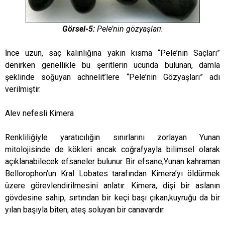
Görsel-5:
Pele’nin gözyaşları.
İnce uzun, saç kalınlığına yakın kısma “Pele’nin Saçları”
denirken genellikle bu şeritlerin ucunda bulunan, damla
şeklinde soğuyan achnelit’lere “Pele’nin Gözyaşları” adı
verilmiştir.
Alev nefesli Kimera
Renkliliğiyle yaratıcılığın sınırlarını zorlayan Yunan
mitolojisinde de kökleri ancak coğrafyayla bilimsel olarak
açıklanabilecek efsaneler bulunur. Bir efsane,Yunan kahraman
Bellorophon’un Kral Lobates tarafından Kimera’yı öldürmek
üzere görevlendirilmesini anlatır. Kimera, dişi bir aslanın
gövdesine sahip, sırtından bir keçi başı çıkan,kuyruğu da bir
yılan başıyla biten, ateş soluyan bir canavardır.