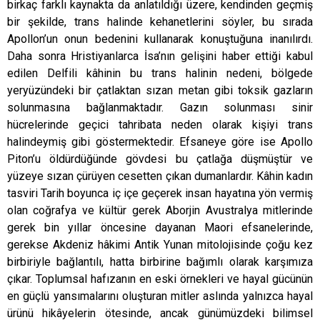
birkaç farklı kaynakta da anlatıldığı üzere, kendinden geçmiş
bir şekilde, trans halinde kehanetlerini söyler, bu sırada
Apollon’un onun bedenini kullanarak konuştuğuna inanılırdı.
Daha sonra Hristiyanlarca İsa’nın gelişini haber ettiği kabul
edilen Delfili kâhinin bu trans halinin nedeni, bölgede
yeryüzündeki bir çatlaktan sızan metan gibi toksik gazların
solunmasına bağlanmaktadır. Gazın solunması sinir
hücrelerinde geçici tahribata neden olarak kişiyi trans
halindeymiş gibi göstermektedir. Efsaneye göre ise Apollo
Piton’u öldürdüğünde gövdesi bu çatlağa düşmüştür ve
yüzeye sızan çürüyen cesetten çıkan dumanlardır. Kâhin kadın
tasviri Tarih boyunca iç içe geçerek insan hayatına yön vermiş
olan coğrafya ve kültür gerek Aborjin Avustralya mitlerinde
gerek bin yıllar öncesine dayanan Maori efsanelerinde,
gerekse Akdeniz hâkimi Antik Yunan mitolojisinde çoğu kez
birbiriyle bağlantılı, hatta birbirine bağımlı olarak karşımıza
çıkar. Toplumsal hafızanın en eski örnekleri ve hayal gücünün
en güçlü yansımalarını oluşturan mitler aslında yalnızca hayal
ürünü hikâyelerin ötesinde, ancak günümüzdeki bilimsel