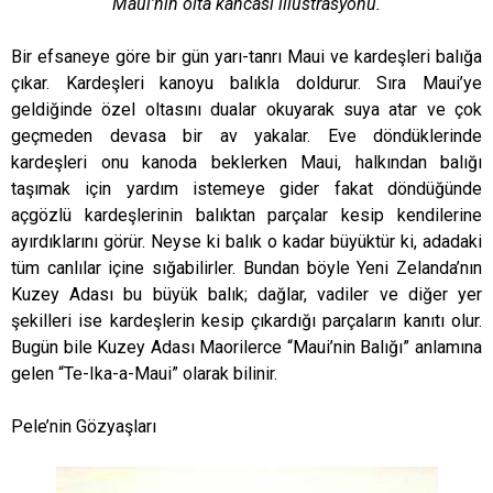
Maui’nin olta kancası illüstrasyonu.
Bir efsaneye göre bir gün yarı-tanrı Maui ve kardeşleri balığa
çıkar. Kardeşleri kanoyu balıkla doldurur. Sıra Maui’ye
geldiğinde özel oltasını dualar okuyarak suya atar ve çok
geçmeden devasa bir av yakalar. Eve döndüklerinde
kardeşleri onu kanoda beklerken Maui, halkından balığı
taşımak için yardım istemeye gider fakat döndüğünde
açgözlü kardeşlerinin balıktan parçalar kesip kendilerine
ayırdıklarını görür. Neyse ki balık o kadar büyüktür ki, adadaki
tüm canlılar içine sığabilirler. Bundan böyle Yeni Zelanda’nın
Kuzey Adası bu büyük balık; dağlar, vadiler ve diğer yer
şekilleri ise kardeşlerin kesip çıkardığı parçaların kanıtı olur.
Bugün bile Kuzey Adası Maorilerce “Maui’nin Balığı” anlamına
gelen “Te-Ika-a-Maui” olarak bilinir.
Pele’nin Gözyaşları