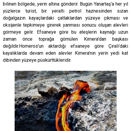
bilinen bölgede, yerin altına gönderir. Bugün Yanartaş’a her yıl
yüzlerce turist, bir yeraltı petrol haznesinden sızan
doğalgazın kayaçlardaki çatlaklardan yüzeye çıkması ve
oksijenle tepkimeye girerek yanması sonucu oluşan alevleri
görmeye gelir. Efsaneye göre bu ateşlerin kaynağı uzun
zaman önce toprağa gömülen Kimera’dan başkası
değildir.Homeros’un aktardığı efsaneye göre Çıralı’daki
kayalıklarda devam eden alevler Kimera’nın yerin yedi kat
dibinden yüzeye püskürttükleridir.