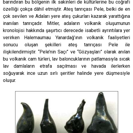
barındıran bu bölgenin ilk sakinleri de kültürlerine bu coğrafi
özelliği çokça dâhil etmiştir. Ateş tanrıçası Pele, belki de en
çok sevilen ve Adaları yere ateş çukurları kazarak yarattığına
inanılan tanrıçadır. Mitler, adaların volkanik oluşumunun
kronolojisi hakkında şaşırtıcı derecede isabetli ayrıntılara yer
verirken Halemaumau Yanardağ’ının volkanik faaliyetleri
sonucu oluşan şekilleri ateş tanrıçası Pele ile
ilişkilendirmiştir. “Pele’nin Saçı” ve “Gözyaşları” olarak anılan
bu volkanik cam türleri, lav baloncuklarının patlamasıyla sıcak
lav damlaların etrafa saçılması ve havada ilerlerken
soğuyarak ince uzun sırlı şeritler halinde yere düşmesiyle
oluşur.