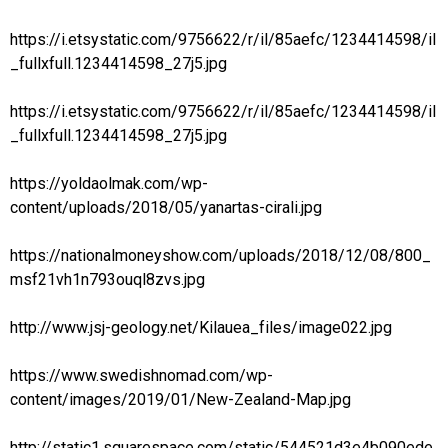
https://i.etsystatic.com/9756622/r/il/85aefc/1234414598/il
_fullxfull.1234414598_27j5.jpg
https://i.etsystatic.com/9756622/r/il/85aefc/1234414598/il
_fullxfull.1234414598_27j5.jpg
https://yoldaolmak.com/wp-
content/uploads/2018/05/yanartas-cirali.jpg
https://nationalmoneyshow.com/uploads/2018/12/08/800_
msf21vh1n793ouql8zvs.jpg
http://www.jsj-geology.net/Kilauea_files/image022.jpg
https://www.swedishnomad.com/wp-
content/images/2019/01/New-Zealand-Map.jpg
http://static1.squarespace.com/static/544521d3e4b090ede