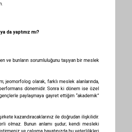
m.
ya da yaptınız mı?
ten ve bunların sorumluluğunu taşıyan bir meslek
; jeomorfolog olarak, farklı meslek alanlarında,
r” performans dönemidir. Sonra ki dönem ise özel
 gençlerle paylaşmaya gayret ettiğim “akademik”
rkete kazandıracaklarınız ile doğrudan ilişkilidir.
terli olmaz. Bunun anlamı şudur; kendi mesleki
liştirmeniz ve çalışma hayatınızda bu yeterlilikleri