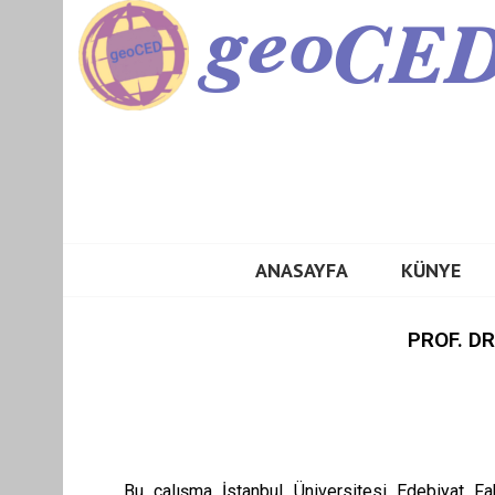
GEOCED
ANASAYFA
KÜNYE
PROF. D
Bu çalışma İstanbul Üniversitesi Edebiyat Fak