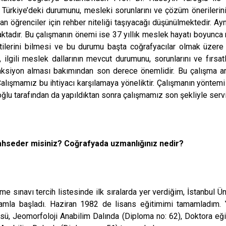
nı, Türkiye’deki durumunu, mesleki sorunlarını ve çözüm önerilerin
n öğrenciler için rehber niteliği taşıyacağı düşünülmektedir. Ay
ımaktadır. Bu çalışmanın önemi ise 37 yıllık meslek hayatı boyunca 
lerini bilmesi ve bu durumu başta coğrafyacılar olmak üzere y
ilgili meslek dallarının mevcut durumunu, sorunlarını ve fırsat
iyon alması bakımından son derece önemlidir. Bu çalışma arac
 Çalışmamız bu ihtiyacı karşılamaya yöneliktir. Çalışmanın yöntem
ğlu tarafından da yapıldıktan sonra çalışmamız son şekliyle servis
ahseder misiniz? Coğrafyada uzmanlığınız nedir?
me sınavı tercih listesinde ilk sıralarda yer verdiğim, İstanbul 
amla başladı. Haziran 1982 de lisans eğitimimi tamamladım. Y
sü, Jeomorfoloji Anabilim Dalında (Diploma no: 62), Doktora eğit