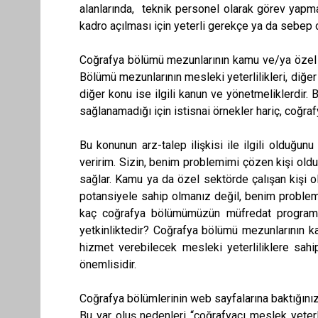
alanlarında, teknik personel olarak görev yapm
kadro açılması için yeterli gerekçe ya da sebep
Coğrafya bölümü mezunlarının kamu ve/ya özel se
Bölümü mezunlarının mesleki yeterlilikleri, diğer 
diğer konu ise ilgili kanun ve yönetmeliklerdir.
sağlanamadığı için istisnai örnekler hariç, coğra
Bu konunun arz-talep ilişkisi ile ilgili olduğu
veririm. Sizin, benim problemimi çözen kişi oldu
sağlar. Kamu ya da özel sektörde çalışan kişi olm
potansiyele sahip olmanız değil, benim problem
kaç coğrafya bölümümüzün müfredat programı ve
yetkinliktedir? Coğrafya bölümü mezunlarının kam
hizmet verebilecek mesleki yeterliliklere sahi
önemlisidir.
Coğrafya bölümlerinin web sayfalarına baktığınızda
Bu var oluş nedenleri “coğrafyacı meslek yeterl