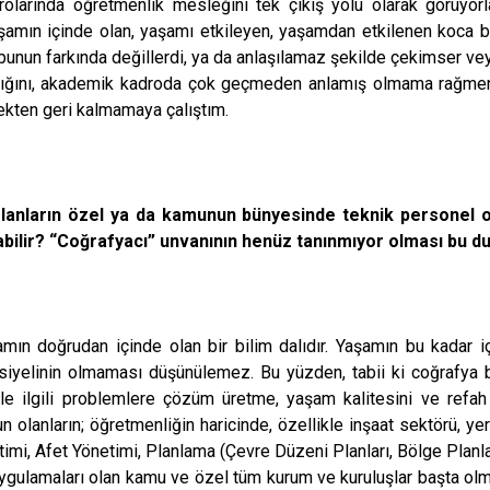
rolarında öğretmenlik mesleğini tek çıkış yolu olarak görüyor
amın içinde olan, yaşamı etkileyen, yaşamdan etkilenen koca bir
 ya bunun farkında değillerdi, ya da anlaşılamaz şekilde çekimser 
dığını, akademik kadroda çok geçmeden anlamış olmama rağmen, 
ekten geri kalmamaya çalıştım.
ların özel ya da kamunun bünyesinde teknik personel ol
ilir? “Coğrafyacı” unvanının henüz tanınmıyor olması bu du
amın doğrudan içinde olan bir bilim dalıdır. Yaşamın bu kadar i
iyelinin olmaması düşünülemez. Bu yüzden, tabii ki coğrafya 
le ilgili problemlere çözüm üretme, yaşam kalitesini ve refa
olanların; öğretmenliğin haricinde, özellikle inşaat sektörü, yer
, Afet Yönetimi, Planlama (Çevre Düzeni Planları, Bölge Planları
i uygulamaları olan kamu ve özel tüm kurum ve kuruluşlar başta o