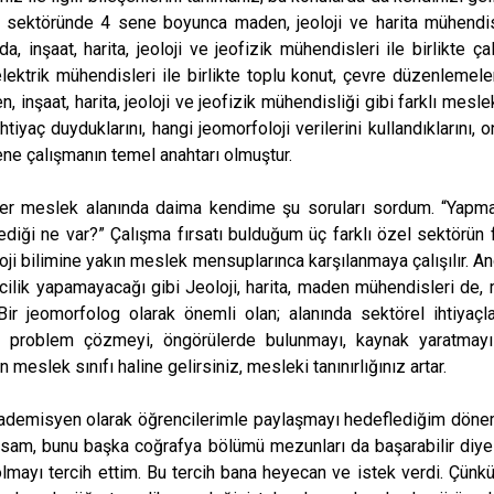
 sektöründe 4 sene boyunca maden, jeoloji ve harita mühendisler
a, inşaat, harita, jeoloji ve jeofizik mühendisleri ile birlikte
ektrik mühendisleri ile birlikte toplu konut, çevre düzenlemeler
nşaat, harita, jeoloji ve jeofizik mühendisliği gibi farklı meslek t
ihtiyaç duyduklarını, hangi jeomorfoloji verilerini kullandıkların
ne çalışmanın temel anahtarı olmuştur.
er meslek alanında daima kendime şu soruları sordum. “Yapmakta
diği ne var?” Çalışma fırsatı bulduğum üç farklı özel sektörün f
oloji bilimine yakın meslek mensuplarınca karşılanmaya çalışılır. 
cilik yapamayacağı gibi Jeoloji, harita, maden mühendisleri de, 
ir jeomorfolog olarak önemli olan; alanında sektörel ihtiyaçl
 problem çözmeyi, öngörülerde bulunmayı, kaynak yaratmayı b
nan meslek sınıfı haline gelirsiniz, mesleki tanınırlığınız arta
kademisyen olarak öğrencilerimle paylaşmayı hedeflediğim döne
sam, bunu başka coğrafya bölümü mezunları da başarabilir diye
mayı tercih ettim. Bu tercih bana heyecan ve istek verdi. Çün