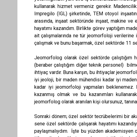
kullanarak hizmet vermeniz gerekir. Madencilik
Impregilo (IGL) şirketinde, TEM otoyol inşaatınd
arasında, inşaat sektöründe inşaat, makine ve el
hayatımı kazandım. Birlikte görev yaptığım maden, i
ait çalışmalarında ne tür jeomorfoloji verilerine 
çalışmak ve bunu başarmak, özel sektörde 11 se
Jeomorfolog olarak özel sektörde çalıştığım h
(beraber çalıştığım diğer teknik personel) bilme
ihtiyaç vardır. Buna karşın, bu ihtiyaçlar jeomorf
iyi jeoloji, bir maden mühendisi kadar iyi maden
kadar iyi jeomorfoloji yapmaları beklenemez. B
kazanmış olmak ve bu kazanımları kullanarak
jeomorfolog olarak aranılan kişi olursunuz, tanı
Sonraki dönem; özel sektör tecrübelerimi bir a
sene özel sektörde çalışarak hayatımı kazandıy
paylaşmalıydım. İşte bu yüzden akademisyen ol