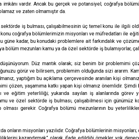
a imkânı vardır. Ancak bu gerçek ve potansiyel; coğrafya bölümü
 olamaz ve zaten olmamıştır da.
ktörde iş bulması, çalışabilmesinin üç temel konu ile ilgili o
konu coğrafya bölümlerimizin misyonları ve müfredatları ile eğitim
 Bu güne kadar, bu konudaki problemlere ait farkındalık ve çözüm
fya bölüm mezunları kamu ya da özel sektörde iş bulamıyorlar, çal
nu düşünüyorum. Düz mantık olarak; siz benim bir problemimi çöz
ğunuzu görür ve bilirsem, problemim olduğunda sizi ararım. Kamu 
anız, yaptığım bu açıklama çerçevesinde aranılan kişi olmanız ile
imi çözen, yaşamıma katkı yapan kişi olmanız önemlidir. Şimdi 
 eğitim yeterliliği; yukarıda sayılan iş alanlarında görev y
u ve özel sektörde iş bulması, çalışabilmesi için günümüz koşull
p olması gerekir. Coğrafya bölümü mezunlarının bu yeterlilikle
 onların misyonları yazılıdır. Coğrafya bölümlerinin misyonları; o
iliklerini kazandırmak” olarak ifade edildiği örnekler yok dene