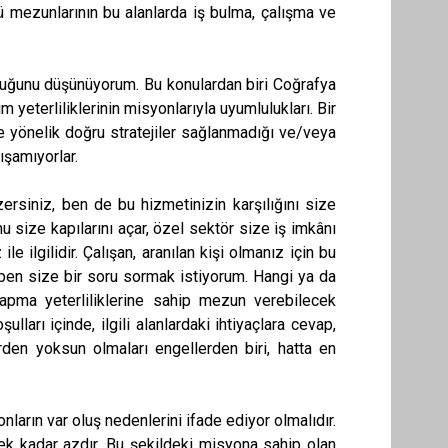
 mezunlarının bu alanlarda iş bulma, çalışma ve
lduğunu düşünüyorum. Bu konulardan biri Coğrafya
 yeterliliklerinin misyonlarıyla uyumlulukları. Bir
e yönelik doğru stratejiler sağlanmadığı ve/veya
ışamıyorlar.
ersiniz, ben de bu hizmetinizin karşılığını size
size kapılarını açar, özel sektör size iş imkânı
 ilgilidir. Çalışan, aranılan kişi olmanız için bu
ben size bir soru sormak istiyorum. Hangi ya da
apma yeterliliklerine sahip mezun verebilecek
arı içinde, ilgili alanlardaki ihtiyaçlara cevap,
rden yoksun olmaları engellerden biri, hatta en
nların var oluş nedenlerini ifade ediyor olmalıdır.
cek kadar azdır. Bu şekildeki misyona sahip olan