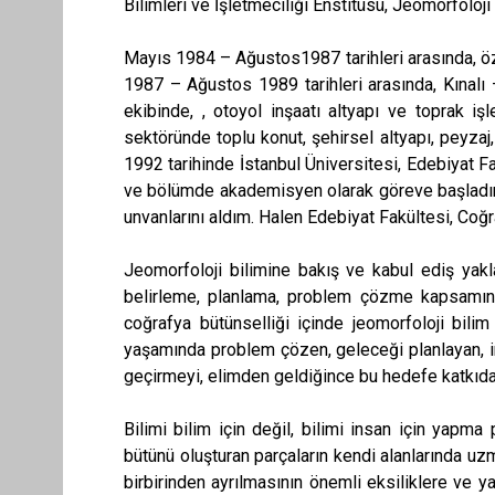
Bilimleri ve İşletmeciliği Enstitüsü, Jeomorfolo
Mayıs 1984 – Ağustos1987 tarihleri arasında, özel
1987 – Ağustos 1989 tarihleri arasında, Kınalı 
ekibinde, , otoyol inşaatı altyapı ve toprak i
sektöründe toplu konut, şehirsel altyapı, peyzaj
1992 tarihinde İstanbul Üniversitesi, Edebiyat 
ve bölümde akademisyen olarak göreve başladım. 
unvanlarını aldım. Halen Edebiyat Fakültesi, Coğ
Jeomorfoloji bilimine bakış ve kabul ediş yaklaş
belirleme, planlama, problem çözme kapsamınd
coğrafya bütünselliği içinde jeomorfoloji bilim
yaşamında problem çözen, geleceği planlayan, i
geçirmeyi, elimden geldiğince bu hedefe katkı
Bilimi bilim için değil, bilimi insan için yapm
bütünü oluşturan parçaların kendi alanlarında uzm
birbirinden ayrılmasının önemli eksiliklere ve y