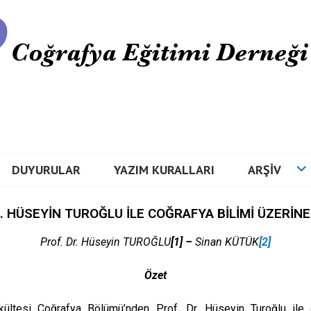
DUYURULAR
YAZIM KURALLARI
ARŞIV
R. HÜSEYİN TUROĞLU İLE COĞRAFYA BİLİMİ ÜZERİNE
Prof. Dr.
Hüseyin TUROĞLU
[1]
–
Sinan KÜTÜK
[2]
Özet
ültesi Coğrafya Bölümü’nden Prof. Dr. Hüseyin Turoğlu ile ge