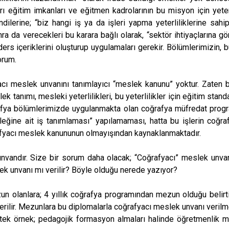
ı eğitim imkanları ve eğitmen kadrolarının bu misyon için yeter
dilerine; “biz hangi iş ya da işleri yapma yeterliliklerine sa
ra da verecekleri bu karara bağlı olarak, “sektör ihtiyaçlarına gö
 ders içeriklerini oluşturup uygulamaları gerekir. Bölümlerimizin,
orum.
acı meslek unvanını tanımlayıcı “meslek kanunu” yoktur. Zaten
 tanımı, mesleki yeterlilikleri, bu yeterlilikler için eğitim standa
oğrafya bölümlerimizde uygulanmakta olan coğrafya müfredat prog
ğine ait iş tanımlaması” yapılamaması, hatta bu işlerin coğraf
rafyacı meslek kanununun olmayışından kaynaklanmaktadır.
 unvandır. Size bir sorum daha olacak; “Coğrafyacı” meslek unv
k unvanı mı verilir? Böyle olduğu nerede yazıyor?
n olanlara; 4 yıllık coğrafya programından mezun olduğu belirt
rilir. Mezunlara bu diplomalarla coğrafyacı meslek unvanı veril
 tek örnek; pedagojik formasyon almaları halinde öğretmenlik 