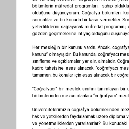
bölümlerin müfredat programları, sahip olduklar
olduğunu düşünüyorum. Coğrafya bölümleri, ken
sormalılar ve bu konuda bir karar vermeliler. Son
yeterliliklerini sağlayacak müfredat programını,
gözden geçirmelerine ihtiyaç olduğunu düşünüy
Her mesleğin bir kanunu vardır. Ancak, coğrafy
kanunu” olmayışıdır. Bu kanunda; coğrafyacı meslek
sınıflama ve açıklamalar yer alır, almalıdır. C
kadro tahsisine esas alınacak “coğrafyacı mesle
tamamen, bu konular için esas alınacak bir coğ
“Coğrafyacı” bir meslek sınıfını tanımlayan bir
bölümlerinden mezun olanlara “coğrafyacı” mesle
Üniversitelerimizin coğrafya bölümlerinden mezu
hak ve yetkilerden faydalanmak üzere diploma ve
ve yönetmeliklerden yararlanırlar? Bu konudaki