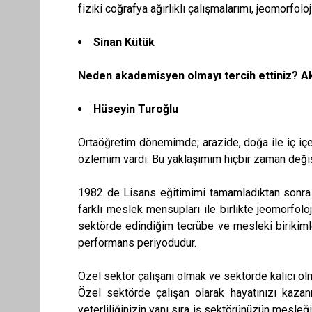
fiziki coğrafya ağırlıklı çalışmalarımı, jeomorfo
Sinan Kütük
Neden akademisyen olmayı tercih ettiniz? Ak
Hüseyin Turoğlu
Ortaöğretim dönemimde; arazide, doğa ile iç içe
özlemim vardı. Bu yaklaşımım hiçbir zaman deği
1982 de Lisans eğitimimi tamamladıktan sonra me
farklı meslek mensupları ile birlikte jeomorfol
sektörde edindiğim tecrübe ve mesleki birikiml
performans periyodudur.
Özel sektör çalışanı olmak ve sektörde kalıcı olma
Özel sektörde çalışan olarak hayatınızı kazan
yeterliliğinizin yanı sıra iş sektörünüzün mesleğin