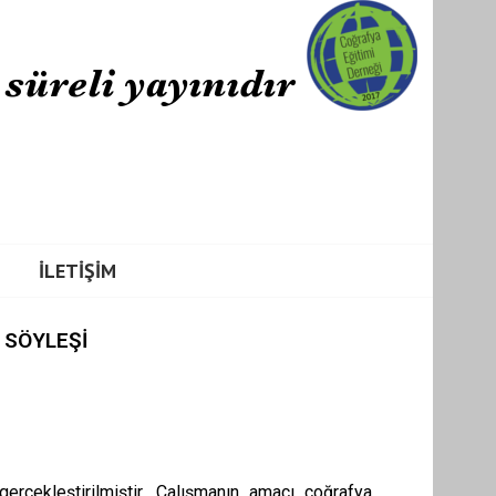
İLETIŞIM
 SÖYLEŞİ
rçekleştirilmiştir. Çalışmanın amacı coğrafya