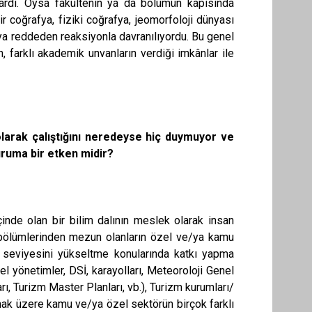
lardı. Oysa fakültenin ya da bölümün kapısında
 coğrafya, fiziki coğrafya, jeomorfoloji dünyası
veya reddeden reaksiyonla davranılıyordu. Bu genel
farklı akademik unvanların verdiği imkânlar ile
arak çalıştığını neredeyse hiç duymuyor ve
ruma bir etken midir?
çinde olan bir bilim dalının meslek olarak insan
bölümlerinden mezun olanların özel ve/ya kamu
h seviyesini yükseltme konularında katkı yapma
el yönetimler, DSİ, karayolları, Meteoroloji Genel
, Turizm Master Planları, vb.), Turizm kurumları/
lmak üzere kamu ve/ya özel sektörün birçok farklı